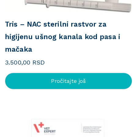
Tris – NAC sterilni rastvor za
higijenu ušnog kanala kod pasa i
mačaka
3.500,00
RSD
Pročitajte još