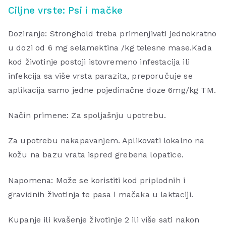
Ciljne vrste: Psi i mačke
Doziranje: Stronghold treba primenjivati jednokratno
u dozi od 6 mg selamektina /kg telesne mase.Kada
kod životinje postoji istovremeno infestacija ili
infekcija sa više vrsta parazita, preporučuje se
aplikacija samo jedne pojedinačne doze 6mg/kg TM.
Način primene: Za spoljašnju upotrebu.
Za upotrebu nakapavanjem. Aplikovati lokalno na
kožu na bazu vrata ispred grebena lopatice.
Napomena: Može se koristiti kod priplodnih i
gravidnih životinja te pasa i mačaka u laktaciji.
Kupanje ili kvašenje životinje 2 ili više sati nakon