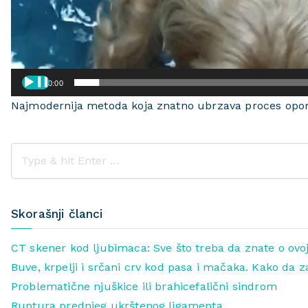
00:00
Najmodernija metoda koja znatno ubrzava proces opo
Skorašnji članci
CT skener kod ljubimaca: Sve što treba da znate o ovoj
Buve, krpelji i srčani crv kod pasa i mačaka. Kako da z
Problematične njuškice ili brahicefalični sindrom
Ruptura prednjeg ukrštenog ligamenta