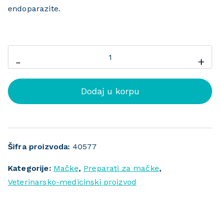
endoparazite.
-
+
Dodaj u korpu
Šifra proizvoda:
40577
Kategorije:
Mačke
,
Preparati za mačke
,
Veterinarsko-medicinski proizvod