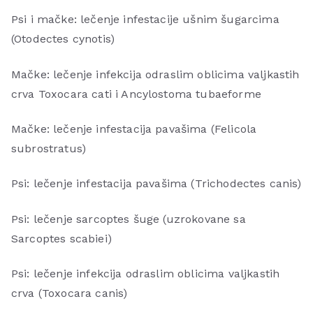
Psi i mačke: lečenje infestacije ušnim šugarcima
(Otodectes cynotis)
Mačke: lečenje infekcija odraslim oblicima valjkastih
crva Toxocara cati i Ancylostoma tubaeforme
Mačke: lečenje infestacija pavašima (Felicola
subrostratus)
Psi: lečenje infestacija pavašima (Trichodectes canis)
Psi: lečenje sarcoptes šuge (uzrokovane sa
Sarcoptes scabiei)
Psi: lečenje infekcija odraslim oblicima valjkastih
crva (Toxocara canis)