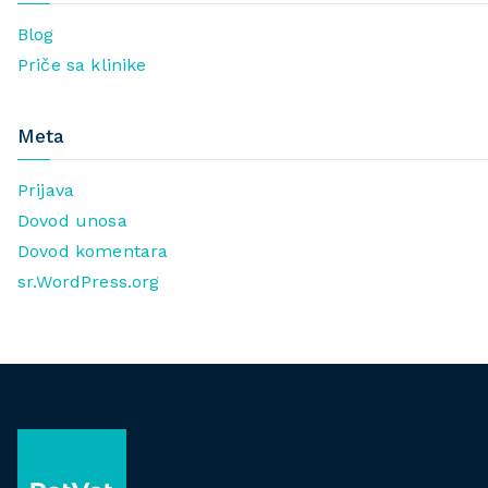
Blog
Priče sa klinike
Meta
Prijava
Dovod unosa
Dovod komentara
sr.WordPress.org