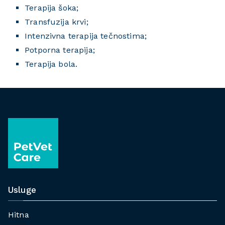
Terapija šoka;
Transfuzija krvi;
Intenzivna terapija tečnostima;
Potporna terapija;
Terapija bola.
Usluge
Hitna