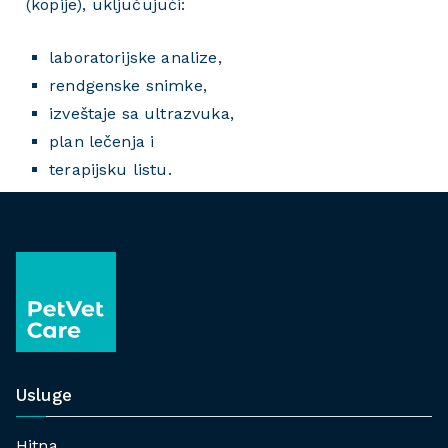
(kopije), uključujući:
laboratorijske analize,
rendgenske snimke,
izveštaje sa ultrazvuka,
plan lečenja i
terapijsku listu.
Usluge
Hitna