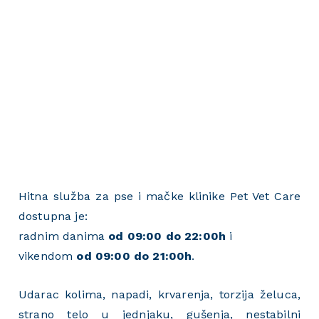
Hitna služba za pse i mačke klinike Pet Vet Care
dostupna je:
radnim danima
od 09:00 do 22:00h
i
vikendom
od 09:00 do 21:00h
.
Udarac kolima, napadi, krvarenja, torzija želuca,
strano telo u jednjaku, gušenja, nestabilni