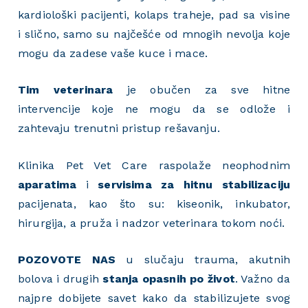
kardiološki pacijenti, kolaps traheje, pad sa visine
i slično, samo su najčešće od mnogih nevolja koje
mogu da zadese vaše kuce i mace.
Tim veterinara
je obučen za sve hitne
intervencije koje ne mogu da se odlože i
zahtevaju trenutni pristup rešavanju.
Klinika Pet Vet Care raspolaže neophodnim
aparatima
i
servisima za hitnu stabilizaciju
pacijenata, kao što su: kiseonik, inkubator,
hirurgija, a pruža i nadzor veterinara tokom noći.
POZOVOTE NAS
u slučaju trauma, akutnih
bolova i drugih
stanja opasnih po život
. Važno da
najpre dobijete savet kako da stabilizujete svog