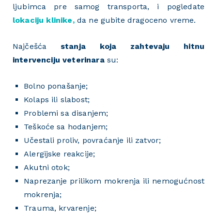
ljubimca pre samog transporta, i pogledate
lokaciju klinike,
da ne gubite dragoceno vreme.
Najčešća
stanja koja zahtevaju hitnu
intervenciju veterinara
su:
Bolno ponašanje;
Kolaps ili slabost;
Problemi sa disanjem;
Teškoće sa hodanjem;
Učestali proliv, povraćanje ili zatvor;
Alergijske reakcije;
Akutni otok;
Naprezanje prilikom mokrenja ili nemogućnost
mokrenja;
Trauma, krvarenje;