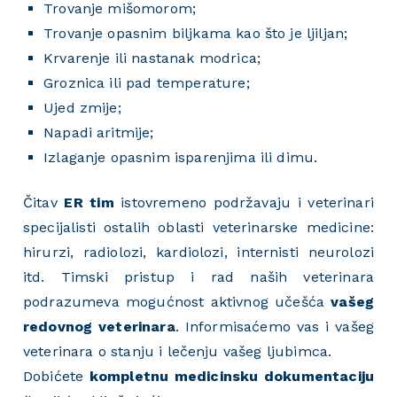
Trovanje mišomorom;
Trovanje opasnim biljkama kao što je ljiljan;
Krvarenje ili nastanak modrica;
Groznica ili pad temperature;
Ujed zmije;
Napadi aritmije;
Izlaganje opasnim isparenjima ili dimu.
Čitav
ER tim
istovremeno podržavaju i veterinari
specijalisti ostalih oblasti veterinarske medicine:
hirurzi, radiolozi, kardiolozi, internisti neurolozi
itd. Timski pristup i rad naših veterinara
podrazumeva mogućnost aktivnog učešća
vašeg
redovnog veterinara
. Informisaćemo vas i vašeg
veterinara o stanju i lečenju vašeg ljubimca.
Dobićete
kompletnu medicinsku dokumentaciju