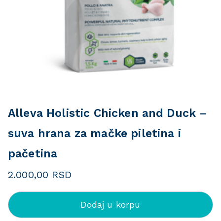
Alleva Holistic Chicken and Duck –
suva hrana za mačke piletina i
pačetina
2.000,00
RSD
Dodaj u korpu