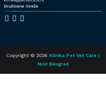
klinika@petvetcare.rs
Društvene mreže
Copyright © 2026
Klinika Pet Vet Care |
Novi Beograd