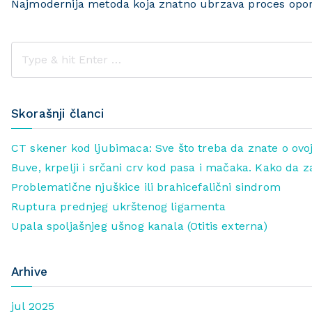
Najmodernija metoda koja znatno ubrzava proces opo
Skorašnji članci
CT skener kod ljubimaca: Sve što treba da znate o ovoj
Buve, krpelji i srčani crv kod pasa i mačaka. Kako da z
Problematične njuškice ili brahicefalični sindrom
Ruptura prednjeg ukrštenog ligamenta
Upala spoljašnjeg ušnog kanala (Otitis externa)
Arhive
jul 2025