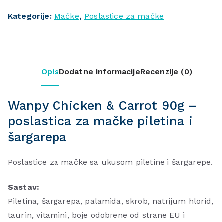
Kategorije:
Mačke
,
Poslastice za mačke
Opis
Dodatne informacije
Recenzije (0)
Wanpy Chicken & Carrot 90g –
poslastica za mačke piletina i
šargarepa
Poslastice za mačke sa ukusom piletine i šargarepe.
Sastav:
Piletina, šargarepa, palamida, skrob, natrijum hlorid,
taurin, vitamini, boje odobrene od strane EU i