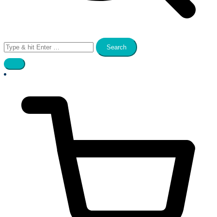
Search
for: