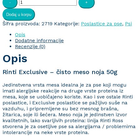
-
+
Exclusive
-
Dodaj u korpu
čisto
meso
Šifra proizvoda:
2719
Kategorije:
Poslastice za pse
,
Psi
noja
Opis
50g
Dodatne informacije
količina
Recenzije (0)
Opis
Rinti Exclusive – čisto meso noja 50g
Jedinstvena vrsta mesa idealna je za pse koji mogu
imati alergijske reakcije na druge vrste proteina iz
mesa, koje se uobičajeno koriste. Kao i sve ostale Rinti
poslastice, i Exclusive poslastice se pažljivo suše na
vazduhu, i pripremljene su bez mesnog brašna,
žitarica, soje ili šećera. Meso noja je jedinstven izvor
kvalitetnih, lako svarljivih proteina: linija Rinti Ross
stvorena je za osetljive pse sa alergijama / problemima
intolerancije na neke vrste proteina.