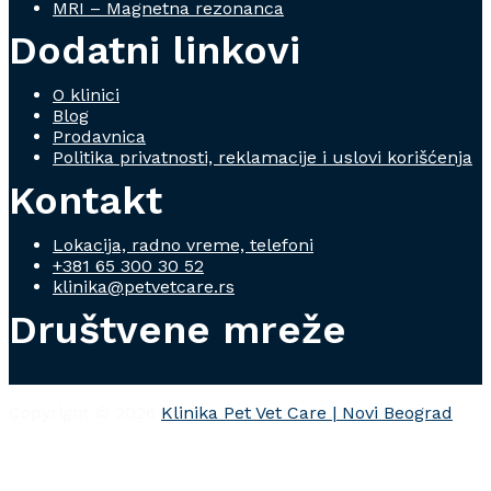
MRI – Magnetna rezonanca
Dodatni linkovi
O klinici
Blog
Prodavnica
Politika privatnosti, reklamacije i uslovi korišćenja
Kontakt
Lokacija, radno vreme, telefoni
+381 65 300 30 52
klinika@petvetcare.rs
Društvene mreže
Copyright © 2026
Klinika Pet Vet Care | Novi Beograd
I