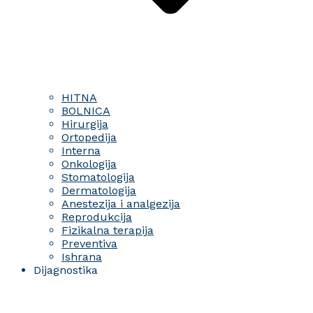
HITNA
BOLNICA
Hirurgija
Ortopedija
Interna
Onkologija
Stomatologija
Dermatologija
Anestezija i analgezija
Reprodukcija
Fizikalna terapija
Preventiva
Ishrana
Dijagnostika