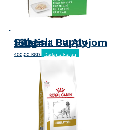
Schesir Puppy Piletina Sa Alojom 150g
400,00
RSD
Dodaj u korpu