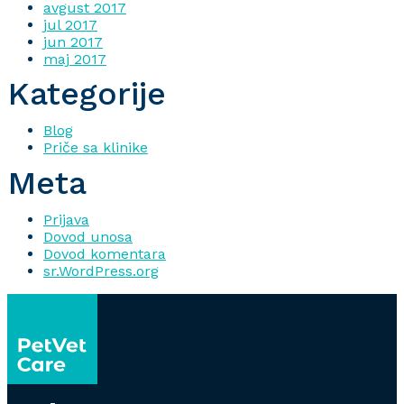
avgust 2017
jul 2017
jun 2017
maj 2017
Kategorije
Blog
Priče sa klinike
Meta
Prijava
Dovod unosa
Dovod komentara
sr.WordPress.org