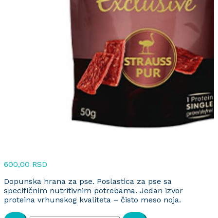
600,00
RSD
Dopunska hrana za pse. Poslastica za pse sa
specifičnim nutritivnim potrebama. Jedan izvor
proteina vrhunskog kvaliteta – čisto meso noja.
Rinti