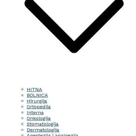
HITNA
BOLNICA
Hirurgija
Ortopedija
Interna
Onkologija
Stomatologija
Dermatologija
Anestezija i analgezija