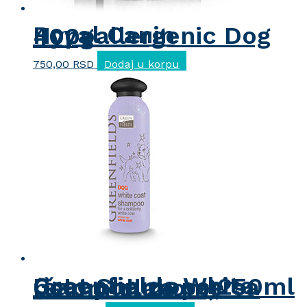
Royal Canin Hypoallergenic Dog 400g
750,00
RSD
Dodaj u korpu
Greenfields White Coat Shampoo 250ml (šampon za pse sa belom dlakom)