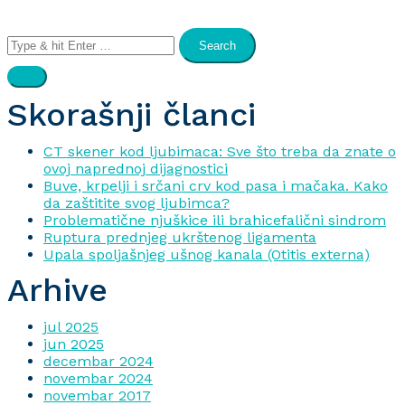
Search
for:
Skorašnji članci
CT skener kod ljubimaca: Sve što treba da znate o
ovoj naprednoj dijagnostici
Buve, krpelji i srčani crv kod pasa i mačaka. Kako
da zaštitite svog ljubimca?
Problematične njuškice ili brahicefalični sindrom
Ruptura prednjeg ukrštenog ligamenta
Upala spoljašnjeg ušnog kanala (Otitis externa)
Arhive
jul 2025
jun 2025
decembar 2024
novembar 2024
novembar 2017