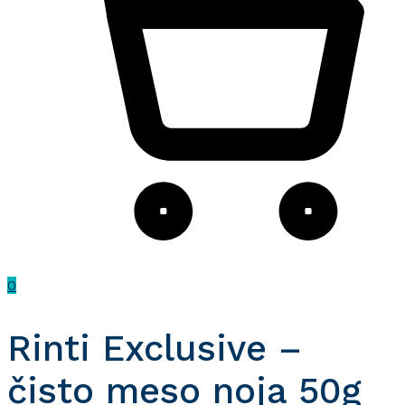
0
Rinti Exclusive –
čisto meso noja 50g