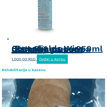
Greenfields Wire Coat Shampoo 250ml (šampon za pse sa oštrom i grubom dlakom)
1.000,00
RSD
Dodaj u korpu
Rehabilitacija u bazenu
Pregledač
video
zapisa