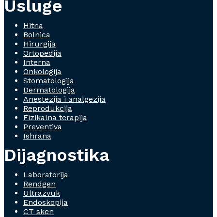
Usluge
Hitna
Bolnica
Hirurgija
Ortopedija
Interna
Onkologija
Stomatologija
Dermatologija
Anestezija i analgezija
Reprodukcija
Fizikalna terapija
Preventiva
Ishrana
Dijagnostika
Laboratorija
Rendgen
Ultrazvuk
Endoskopija
CT sken