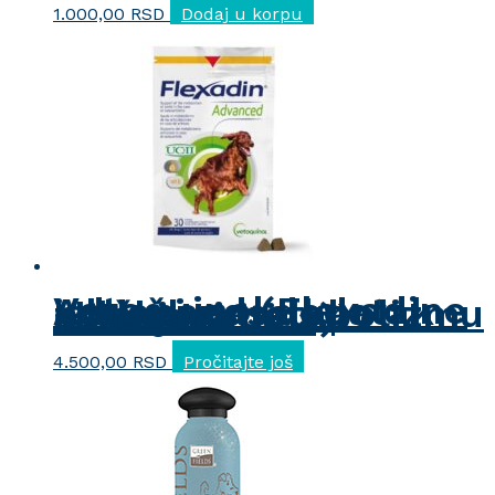
1.000,00
RSD
Dodaj u korpu
Vetoquinol Flexadine Advanced (dodatak ishrani pasa kao podrška metabolizmu zglobova u slučajevima osteoartritisa)
4.500,00
RSD
Pročitajte još