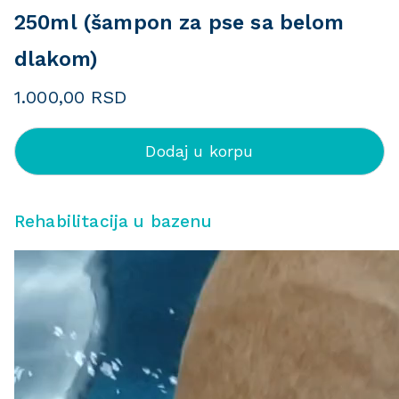
250ml (šampon za pse sa belom
dlakom)
1.000,00
RSD
Dodaj u korpu
Rehabilitacija u bazenu
P
r
e
g
l
e