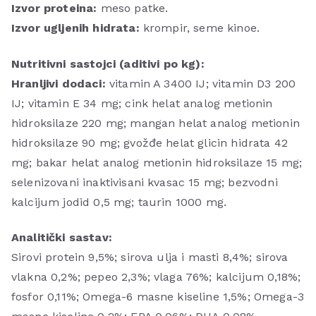
Izvor proteina:
meso patke.
Izvor ugljenih hidrata:
krompir, seme kinoe.
Nutritivni sastojci (aditivi po kg):
Hranljivi dodaci:
vitamin A 3400 IJ; vitamin D3 200
IJ; vitamin E 34 mg; cink helat analog metionin
hidroksilaze 220 mg; mangan helat analog metionin
hidroksilaze 90 mg; gvožđe helat glicin hidrata 42
mg; bakar helat analog metionin hidroksilaze 15 mg;
selenizovani inaktivisani kvasac 15 mg; bezvodni
kalcijum jodid 0,5 mg; taurin 1000 mg.
Analitički sastav:
Sirovi protein 9,5%; sirova ulja i masti 8,4%; sirova
vlakna 0,2%; pepeo 2,3%; vlaga 76%; kalcijum 0,18%;
fosfor 0,11%; Omega-6 masne kiseline 1,5%; Omega-3