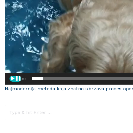
00:00
Najmodernija metoda koja znatno ubrzava proces opo