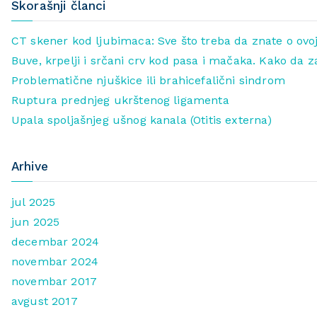
Skorašnji članci
CT skener kod ljubimaca: Sve što treba da znate o ovoj
Buve, krpelji i srčani crv kod pasa i mačaka. Kako da z
Problematične njuškice ili brahicefalični sindrom
Ruptura prednjeg ukrštenog ligamenta
Upala spoljašnjeg ušnog kanala (Otitis externa)
Arhive
jul 2025
jun 2025
decembar 2024
novembar 2024
novembar 2017
avgust 2017