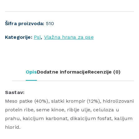
Šifra proizvoda:
510
Kategorije:
Psi
,
Vlažna hrana za pse
Opis
Dodatne informacije
Recenzije (0)
Sastav:
Meso patke (40%), slatki krompir (12%), hidrolizovani
protein ribe, seme kinoe, riblje ulje, celuloza u
prahu, kalcijum karbonat, dikalcijum fosfat, kalijum
hlorid.