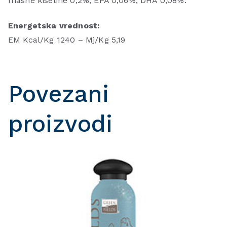
masne kiseline 0,2%; EPA 0,06%; DHA 0,08%.
Energetska vrednost:
EM Kcal/Kg 1240 – Mj/Kg 5,19
Povezani
proizvodi