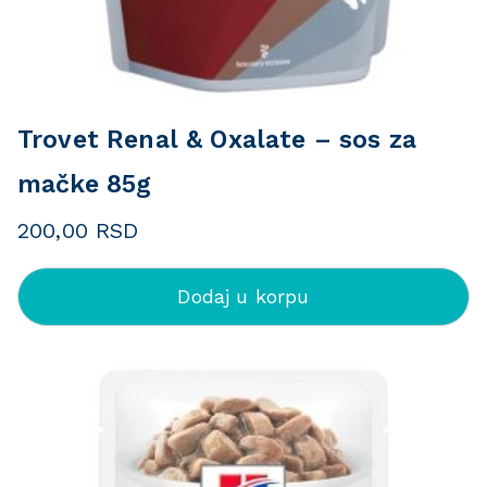
Trovet Renal & Oxalate – sos za
mačke 85g
200,00
RSD
Dodaj u korpu