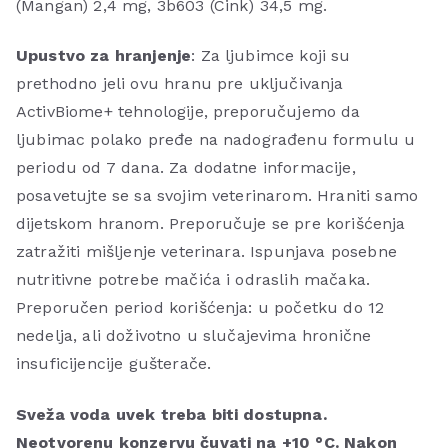
(Mangan) 2,4 mg, 3b603 (Cink) 34,5 mg.
Upustvo za hranjenje
: Za ljubimce koji su
prethodno jeli ovu hranu pre uključivanja
ActivBiome+ tehnologije, preporučujemo da
ljubimac polako pređe na nadograđenu formulu u
periodu od 7 dana. Za dodatne informacije,
posavetujte se sa svojim veterinarom. Hraniti samo
dijetskom hranom. Preporučuje se pre korišćenja
zatražiti mišljenje veterinara. Ispunjava posebne
nutritivne potrebe mačića i odraslih mačaka.
Preporučen period korišćenja: u početku do 12
nedelja, ali doživotno u slučajevima hronične
insuficijencije gušterače.
Sveža voda uvek treba biti dostupna.
Neotvorenu konzervu čuvati na +10 °C. Nakon