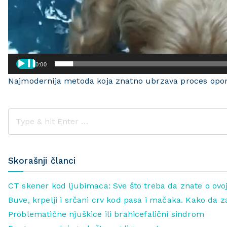
00:00
Najmodernija metoda koja znatno ubrzava proces opo
Skorašnji članci
CT skener kod ljubimaca: Sve što treba da znate o ovoj
Buve, krpelji i srčani crv kod pasa i mačaka. Kako da z
Problematične njuškice ili brahicefalični sindrom