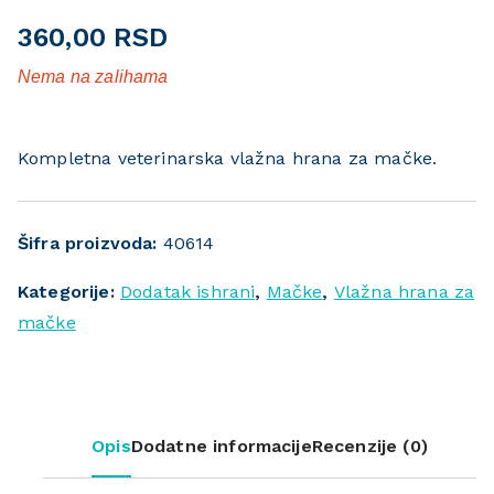
360,00
RSD
Nema na zalihama
Kompletna veterinarska vlažna hrana za mačke.
Šifra proizvoda:
40614
Kategorije:
Dodatak ishrani
,
Mačke
,
Vlažna hrana za
mačke
Opis
Dodatne informacije
Recenzije (0)