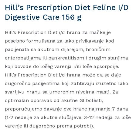
Hill’s Prescription Diet Feline I/D
Digestive Care 156 g
Hill’s Prescription Diet i/d hrana za mačke je
posebno formulisana za lako privikavanje kod
pacijenata sa akutnom dijarejom, hroničnim
enteropatijama ili pankreatitisom i drugim stanjima
koji dovode do lošeg varenja i/ili loše apsorpcije.
Hill’s Prescription Diet i/d hrana može da se daje
dugoročno pacijentima koji zahtevaju izuzetno lako
svarljivu hranu sa umerenim nivoima masti. Za
optimalan oporavak od akutne GI bolesti,
preporučujemo davanje ove hrane najmanje 7 dana
(1-2 nedelje za akutne slučajeve, 3-12 nedelja za loše
varenje ili dugoročno prema potrebi).