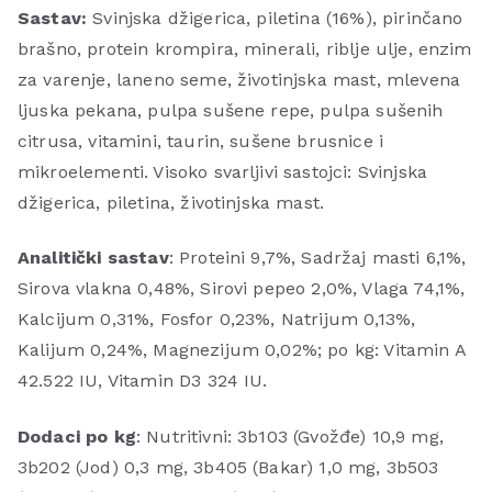
Sastav:
Svinjska džigerica, piletina (16%), pirinčano
brašno, protein krompira, minerali, riblje ulje, enzim
za varenje, laneno seme, životinjska mast, mlevena
ljuska pekana, pulpa sušene repe, pulpa sušenih
citrusa, vitamini, taurin, sušene brusnice i
mikroelementi. Visoko svarljivi sastojci: Svinjska
džigerica, piletina, životinjska mast.
Analitički sastav
: Proteini 9,7%, Sadržaj masti 6,1%,
Sirova vlakna 0,48%, Sirovi pepeo 2,0%, Vlaga 74,1%,
Kalcijum 0,31%, Fosfor 0,23%, Natrijum 0,13%,
Kalijum 0,24%, Magnezijum 0,02%; po kg: Vitamin A
42.522 IU, Vitamin D3 324 IU.
Dodaci po kg
: Nutritivni: 3b103 (Gvožđe) 10,9 mg,
3b202 (Jod) 0,3 mg, 3b405 (Bakar) 1,0 mg, 3b503