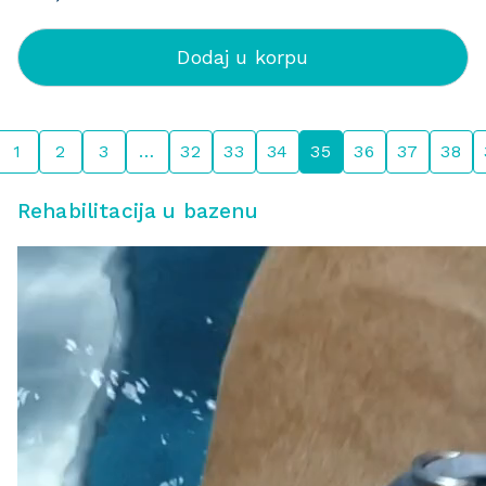
Dodaj u korpu
1
2
3
…
32
33
34
35
36
37
38
Rehabilitacija u bazenu
P
r
e
g
l
e
d
a