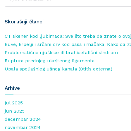
Skorašnji članci
CT skener kod ljubimaca: Sve što treba da znate o ovoj
Buve, krpelji i srčani crv kod pasa i mačaka. Kako da z
Problematične njuškice ili brahicefalični sindrom
Ruptura prednjeg ukrštenog ligamenta
Upala spoljašnjeg ušnog kanala (Otitis externa)
Arhive
jul 2025
jun 2025
decembar 2024
novembar 2024