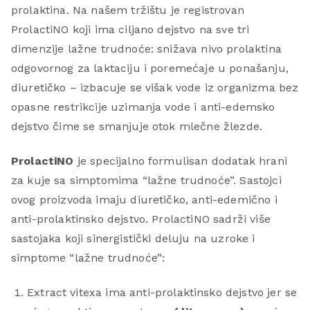
prolaktina. Na našem tržištu je registrovan
ProlactiNO koji ima ciljano dejstvo na sve tri
dimenzije lažne trudnoće: snižava nivo prolaktina
odgovornog za laktaciju i poremećaje u ponašanju,
diuretičko – izbacuje se višak vode iz organizma bez
opasne restrikcije uzimanja vode i anti-edemsko
dejstvo čime se smanjuje otok mlečne žlezde.
ProlactiNO
je specijalno formulisan dodatak hrani
za kuje
sa simptomima “lažne trudnoće”. Sastojci
ovog proizvoda imaju diuretičko, anti-edemično i
anti-prolaktinsko dejstvo. ProlactiNO sadrži više
sastojaka koji sinergistički deluju na uzroke i
simptome “lažne trudnoće”:
Extract vitexa ima anti-prolaktinsko dejstvo jer se