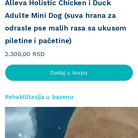
Alleva Holistic Chicken i Duck
Adulte Mini Dog (suva hrana za
odrasle pse malih rasa sa ukusom
piletine i pačetine)
2.300,00
RSD
Dodaj u korpu
Rehabilitacija u bazenu
P
r
e
g