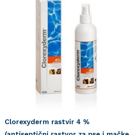
Clorexyderm rastvir 4 %
(antiseptični rastvor za pse i mačke