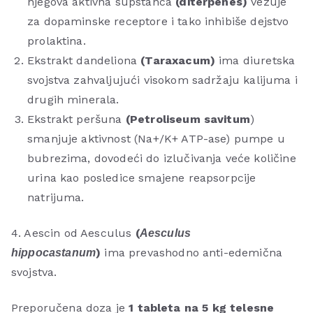
njegova aktivna supstanca
(diterpenes)
vezuje
za dopaminske receptore i tako inhibiše dejstvo
prolaktina.
Ekstrakt dandeliona
(Taraxacum)
ima diuretska
svojstva zahvaljujući visokom sadržaju kalijuma i
drugih minerala.
Ekstrakt peršuna
(Petroliseum savitum
)
smanjuje aktivnost (Na+/K+ ATP-ase) pumpe u
bubrezima, dovodeći do izlučivanja veće količine
urina kao posledice smajene reapsorpcije
natrijuma.
4. Aescin od Aesculus
(
Aesculus
)
ima prevashodno anti-edemična
hippocastanum
svojstva.
Preporučena doza je
1 tableta na 5 kg telesne