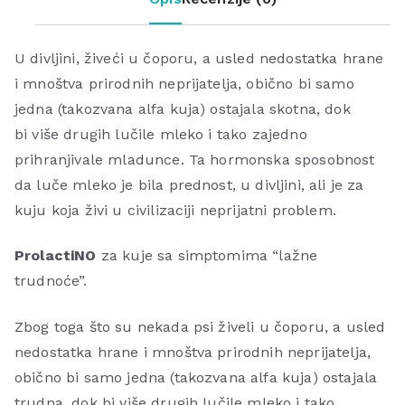
U divljini, živeći u čoporu, a usled nedostatka hrane
i mnoštva prirodnih neprijatelja, obično bi samo
jedna (takozvana alfa kuja) ostajala skotna, dok
bi više drugih lučile mleko i tako zajedno
prihranjivale mladunce. Ta hormonska sposobnost
da luče mleko je bila prednost, u divljini, ali je za
kuju koja živi u civilizaciji neprijatni problem.
ProlactiNO
za kuje sa simptomima “lažne
trudnoće”.
Zbog toga što su nekada psi živeli u čoporu, a usled
nedostatka hrane i mnoštva prirodnih neprijatelja,
obično bi samo jedna (takozvana alfa kuja) ostajala
trudna, dok bi više drugih lučile mleko i tako