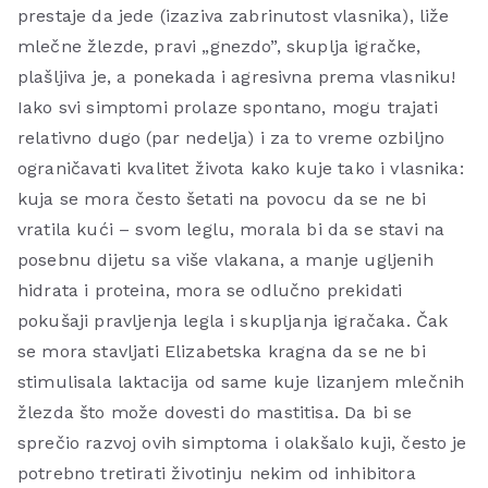
prestaje da jede (izaziva zabrinutost vlasnika), liže
mlečne žlezde, pravi „gnezdo”, skuplja igračke,
plašljiva je, a ponekada i agresivna prema vlasniku!
Iako svi simptomi prolaze spontano, mogu trajati
relativno dugo (par nedelja) i za to vreme ozbiljno
ograničavati kvalitet života kako kuje tako i vlasnika:
kuja se mora često šetati na povocu da se ne bi
vratila kući – svom leglu, morala bi da se stavi na
posebnu dijetu sa više vlakana, a manje ugljenih
hidrata i proteina, mora se odlučno prekidati
pokušaji pravljenja legla i skupljanja igračaka. Čak
se mora stavljati Elizabetska kragna da se ne bi
stimulisala laktacija od same kuje lizanjem mlečnih
žlezda što može dovesti do mastitisa. Da bi se
sprečio razvoj ovih simptoma i olakšalo kuji, često je
potrebno tretirati životinju nekim od inhibitora