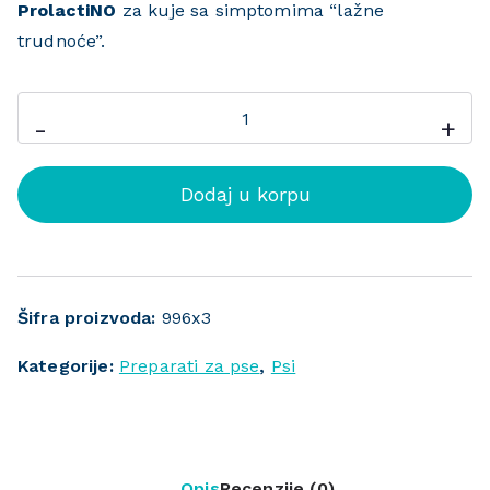
ProlactiNO
za kuje sa simptomima “lažne
trudnoće”.
-
+
Dodaj u korpu
Šifra proizvoda:
996x3
Kategorije:
Preparati za pse
,
Psi
Opis
Recenzije (0)