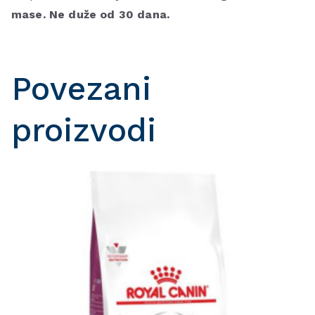
mase. Ne du
ž
e od 30 dana.
Povezani
proizvodi