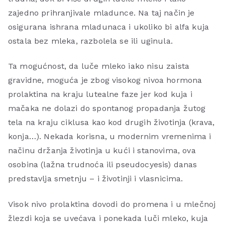
zajedno prihranjivale mladunce. Na taj način je
osigurana ishrana mladunaca i ukoliko bi alfa kuja
ostala bez mleka, razbolela se ili uginula.
Ta mogućnost, da luče mleko iako nisu zaista
gravidne, moguća je zbog visokog nivoa hormona
prolaktina na kraju lutealne faze jer kod kuja i
mačaka ne dolazi do spontanog propadanja žutog
tela na kraju ciklusa kao kod drugih životinja (krava,
konja…). Nekada korisna, u modernim vremenima i
načinu držanja životinja u kući i stanovima, ova
osobina (lažna trudnoća ili pseudocyesis) danas
predstavlja smetnju – i životinji i vlasnicima.
Visok nivo prolaktina dovodi do promena i u mlečnoj
žlezdi koja se uvećava i ponekada luči mleko, kuja