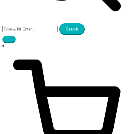
Search
for: