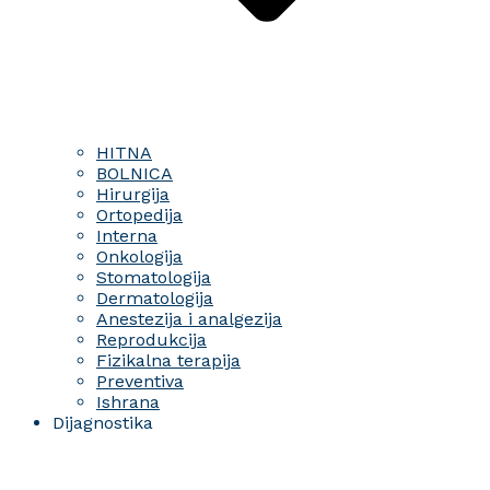
HITNA
BOLNICA
Hirurgija
Ortopedija
Interna
Onkologija
Stomatologija
Dermatologija
Anestezija i analgezija
Reprodukcija
Fizikalna terapija
Preventiva
Ishrana
Dijagnostika