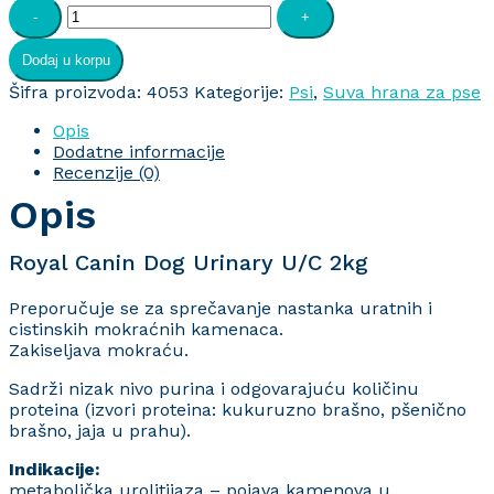
Royal
-
+
Canin
Dog
Dodaj u korpu
Urinary
U/C
Šifra proizvoda:
4053
Kategorije:
Psi
,
Suva hrana za pse
2kg
Opis
količina
Dodatne informacije
Recenzije (0)
Opis
Royal Canin Dog Urinary U/C 2kg
Preporučuje se za sprečavanje nastanka uratnih i
cistinskih mokraćnih kamenaca.
Zakiseljava mokraću.
Sadrži nizak nivo purina i odgovarajuću količinu
proteina (izvori proteina: kukuruzno brašno, pšenično
brašno, jaja u prahu).
Indikacije:
metabolička urolitijaza – pojava kamenova u