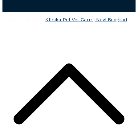
Copyright © 2026
Klinika Pet Vet Care | Novi Beograd
I
v