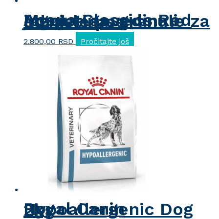
Acana Classics Red Meat – govedina i jagnjetina, granule za odrasle pse
2.800,00
RSD
Pročitajte još
Royal Canin Hypoallergenic Dog 2kg