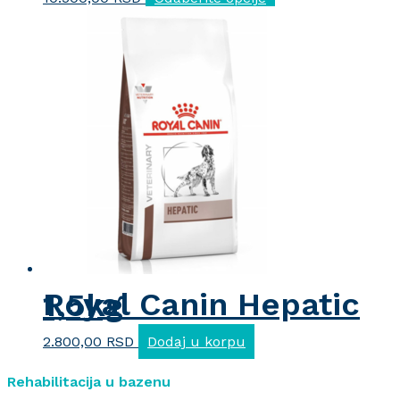
proizvod
ima
više
varijanti.
Opcije
mogu
biti
izabrane
na
stranici
proizvoda.
Royal Canin Hepatic 1,5kg
2.800,00
RSD
Dodaj u korpu
Rehabilitacija u bazenu