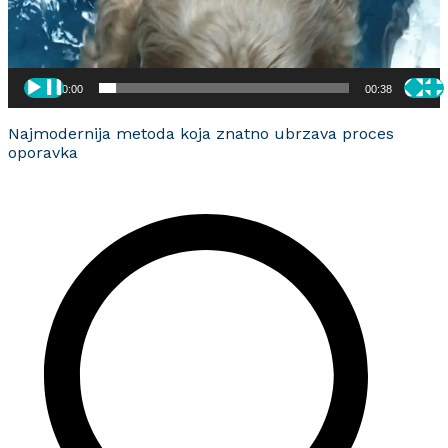
00:00
00:38
Najmodernija metoda koja znatno ubrzava proces
oporavka