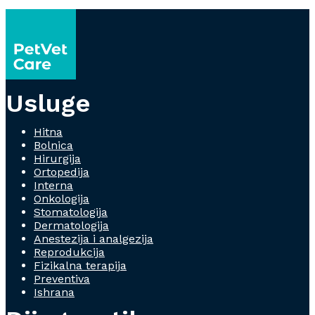
Usluge
Hitna
Bolnica
Hirurgija
Ortopedija
Interna
Onkologija
Stomatologija
Dermatologija
Anestezija i analgezija
Reprodukcija
Fizikalna terapija
Preventiva
Ishrana