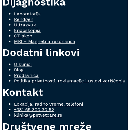
Dijagnostika
Laboratorija
Rendgen
Ultrazvuk
Endoskopija
CT sken
MRI – Magnetna rezonanca
Dodatni linkovi
O klinici
Blog
Prodavnica
Politika privatnosti, reklamacije i uslovi korišćenja
Kontakt
Lokacija, radno vreme, telefoni
+381 65 300 30 52
klinika@petvetcare.rs
Društvene mreže