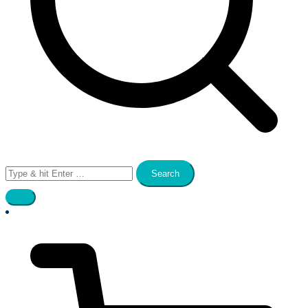
Search
for: