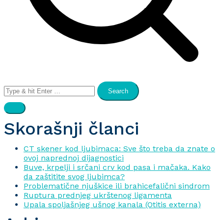
Search
for:
Skorašnji članci
CT skener kod ljubimaca: Sve što treba da znate o
ovoj naprednoj dijagnostici
Buve, krpelji i srčani crv kod pasa i mačaka. Kako
da zaštitite svog ljubimca?
Problematične njuškice ili brahicefalični sindrom
Ruptura prednjeg ukrštenog ligamenta
Upala spoljašnjeg ušnog kanala (Otitis externa)