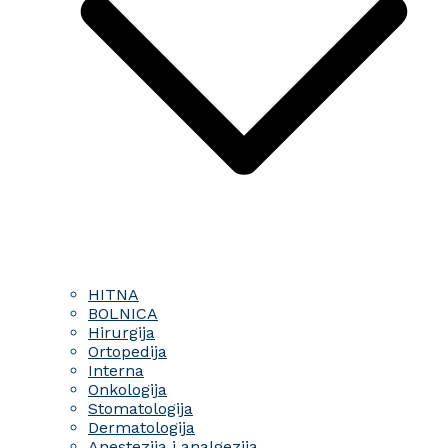
HITNA
BOLNICA
Hirurgija
Ortopedija
Interna
Onkologija
Stomatologija
Dermatologija
Anestezija i analgezija