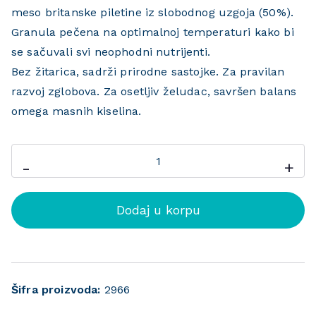
meso britanske piletine iz slobodnog uzgoja (50%).
Granula pečena na optimalnoj temperaturi kako bi
se sačuvali svi neophodni nutrijenti.
Bez žitarica, sadrži prirodne sastojke. Za pravilan
razvoj zglobova. Za osetljiv želudac, savršen balans
omega masnih kiselina.
-
+
Dodaj u korpu
Šifra proizvoda:
2966