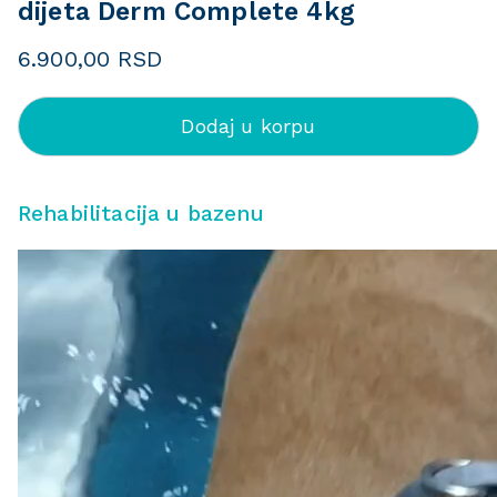
dijeta Derm Complete 4kg
6.900,00
RSD
Dodaj u korpu
Rehabilitacija u bazenu
P
r
e
g
l
e
d
a