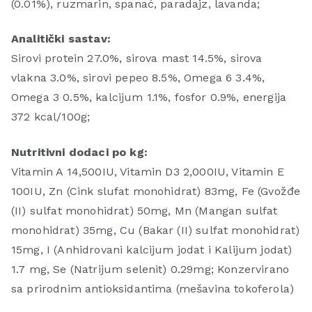
(0.01%), ruzmarin, spanać, paradajz, lavanda;
Analitički sastav:
Sirovi protein 27.0%, sirova mast 14.5%, sirova
vlakna 3.0%, sirovi pepeo 8.5%, Omega 6 3.4%,
Omega 3 0.5%, kalcijum 1.1%, fosfor 0.9%, energija
372 kcal/100g;
Nutritivni dodaci po kg:
Vitamin A 14,500IU, Vitamin D3 2,000IU, Vitamin E
100IU, Zn (Cink slufat monohidrat) 83mg, Fe (Gvožđe
(II) sulfat monohidrat) 50mg, Mn (Mangan sulfat
monohidrat) 35mg, Cu (Bakar (II) sulfat monohidrat)
15mg, I (Anhidrovani kalcijum jodat i Kalijum jodat)
1.7 mg, Se (Natrijum selenit) 0.29mg; Konzervirano
sa prirodnim antioksidantima (mešavina tokoferola)