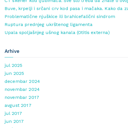
CT skener kod ljubimaca: Sve što treba da znate o ovoj
Buve, krpelji i srčani crv kod pasa i mačaka. Kako da z
Problematične njuškice ili brahicefalični sindrom
Ruptura prednjeg ukrštenog ligamenta
Upala spoljašnjeg ušnog kanala (Otitis externa)
Arhive
jul 2025
jun 2025
decembar 2024
novembar 2024
novembar 2017
avgust 2017
jul 2017
jun 2017