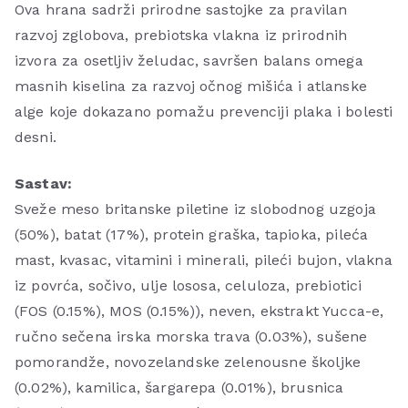
Ova hrana sadrži prirodne sastojke za pravilan
razvoj zglobova, prebiotska vlakna iz prirodnih
izvora za osetljiv želudac, savršen balans omega
masnih kiselina za razvoj očnog mišića i atlanske
alge koje dokazano pomažu prevenciji plaka i bolesti
desni.
Sastav:
Sveže meso britanske piletine iz slobodnog uzgoja
(50%), batat (17%), protein graška, tapioka, pileća
mast, kvasac, vitamini i minerali, pileći bujon, vlakna
iz povrća, sočivo, ulje lososa, celuloza, prebiotici
(FOS (0.15%), MOS (0.15%)), neven, ekstrakt Yucca-e,
ručno sečena irska morska trava (0.03%), sušene
pomorandže, novozelandske zelenousne školjke
(0.02%), kamilica, šargarepa (0.01%), brusnica