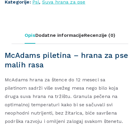
Kategorije:
Psi
,
Suva hrana za pse
Opis
Dodatne informacije
Recenzije (0)
McAdams piletina – hrana za pse
malih rasa
McAdams hrana za štence do 12 meseci sa
piletinom sadrži više svežeg mesa nego bilo koja
druga suva hrana na tržištu. Granula pečena na
optimalnoj temperaturi kako bi se sačuvali svi
neophodni nutrijenti, bez žitarica, biće savršena
podrška razvoju i omiljeni zalogaj svakom štenetu.