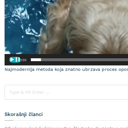
00:00
Najmodernija metoda koja znatno ubrzava proces opo
Skorašnji članci