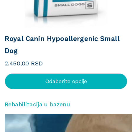
Royal Canin Hypoallergenic Small
Dog
2.450,00
RSD
Odaberite opcije
Rehabilitacija u bazenu
P
r