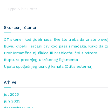
Skorašnji članci
CT skener kod ljubimaca: Sve što treba da znate o ovoj
Buve, krpelji i srčani crv kod pasa i mačaka. Kako da z
Problematične njuškice ili brahicefalični sindrom
Ruptura prednjeg ukrštenog ligamenta
Upala spoljašnjeg ušnog kanala (Otitis externa)
Arhive
jul 2025
jun 2025
decembar 2024