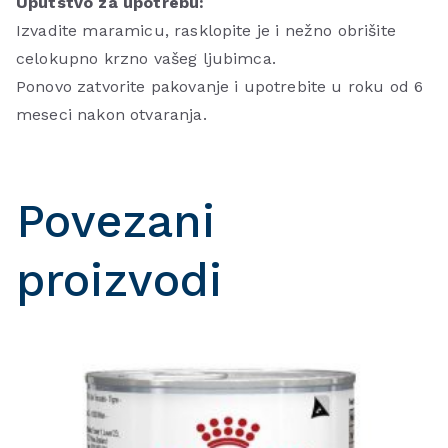
Uputstvo za upotrebu:
Izvadite maramicu, rasklopite je i nežno obrišite
celokupno krzno vašeg ljubimca.
Ponovo zatvorite pakovanje i upotrebite u roku od 6
meseci nakon otvaranja.
Povezani
proizvodi