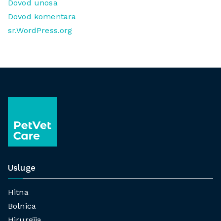
Dovod unosa
Dovod komentara
sr.WordPress.org
Usluge
Hitna
Bolnica
Hirurgija