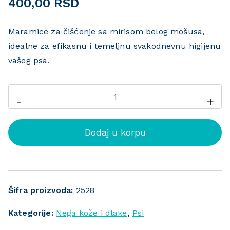
400,00
RSD
Maramice za čišćenje sa mirisom belog mošusa,
idealne za efikasnu i temeljnu svakodnevnu higijenu
vašeg psa.
-
+
Dodaj u korpu
Šifra proizvoda:
2528
Kategorije:
Nega kože i dlake
,
Psi