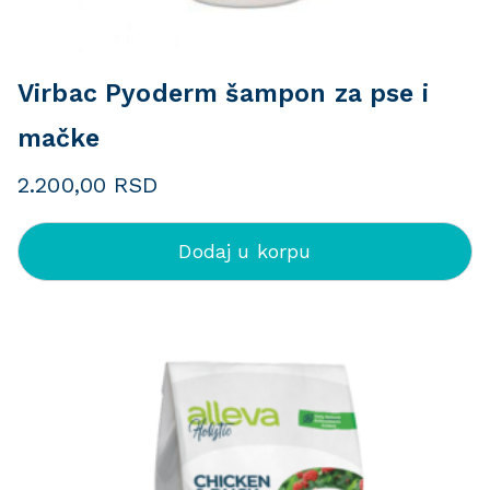
Virbac Pyoderm šampon za pse i
mačke
2.200,00
RSD
Dodaj u korpu