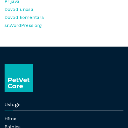
Prijava
Dovod unosa
Dovod komentara
sr.WordPress.org
Usluge
Hitna
Bolnica