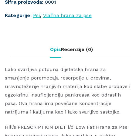
Šifra proizvoda:
0001
Kategorije:
Psi
,
Vlažna hrana za pse
Opis
Recenzije (0)
Lako svarljiva potpuna dijetetska hrana za
smanjenje poremećaja resorpcije u crevima,
uravnoteženje hranjivih materija kod slabe probave i
egzokrinu insuficijenciju pankreasa kod odraslih
pasa. Ova hrana ima povećane koncentracije
natrijuma i kalijuma kao i lako svarljive sastojke.
Hill’s PRESCRIPTION DIET i/d Low Fat Hrana za Pse
je hrana sjajnog ukusa, lako svarljiva, s niskim