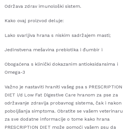
Održava zdrav imunološki sistem.
Kako ovaj proizvod deluje:
Lako svarljiva hrana s niskim sadržajem masti;
Jedinstvena mešavina prebiotika i đumbir i
Obogaćena s klinički dokazanim antioksidansima i
Omega-3
Važno je nastaviti hraniti vašeg psa s PRESCRIPTION
DIET i/d Low Fat Digestive Care hranom za pse za
održavanje zdravlja probavnog sistema, čak i nakon
poboljšanja simptoma. Obratite se vašem veterinaru
za sve dodatne informacije o tome kako hrana
PRESCRIPTION DIET može pomoći vašem psu da