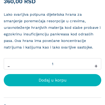
360,00
RSD
Lako svarljiva potpuna dijetetska hrana za
smanjenje poremećaja resorpcije u crevima,
uravnoteženje hranjivih materija kod slabe probave i
egzokrinu insuficijenciju pankreasa kod odraslih
pasa. Ova hrana ima povećane koncentracije
natrijuma i kalijuma kao i lako svarljive sastojke.
-
+
Dodaj u korpu