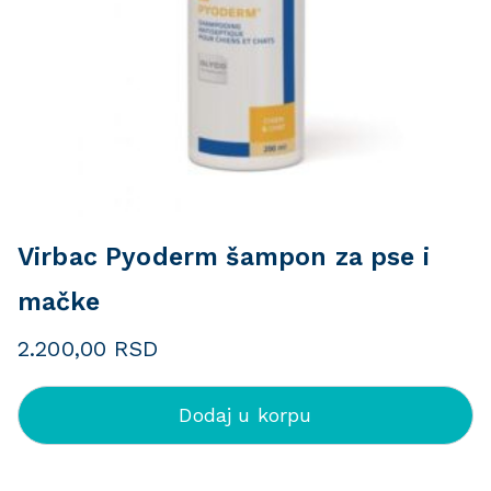
Virbac Pyoderm šampon za pse i
mačke
2.200,00
RSD
Dodaj u korpu