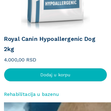
Royal Canin Hypoallergenic Dog
2kg
4.000,00
RSD
Dodaj u korpu
Rehabilitacija u bazenu
P