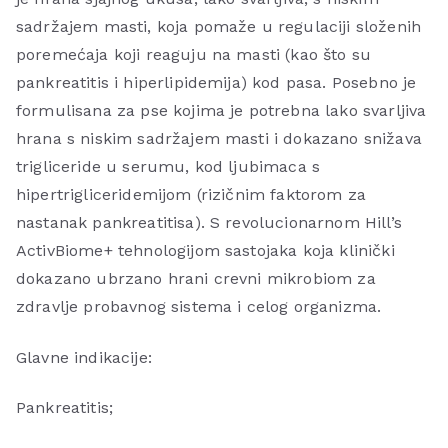
sadržajem masti, koja pomaže u regulaciji složenih
poremećaja koji reaguju na masti (kao što su
pankreatitis i hiperlipidemija) kod pasa. Posebno je
formulisana za pse kojima je potrebna lako svarljiva
hrana s niskim sadržajem masti i dokazano snižava
trigliceride u serumu, kod ljubimaca s
hipertrigliceridemijom (rizičnim faktorom za
nastanak pankreatitisa). S revolucionarnom Hill’s
ActivBiome+ tehnologijom sastojaka koja klinički
dokazano ubrzano hrani crevni mikrobiom za
zdravlje probavnog sistema i celog organizma.
Glavne indikacije:
Pankreatitis;