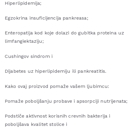
Hiperlipidemija;
Egzokrina insuficijencija pankreasa;
Enteropatija kod koje dolazi do gubitka proteina uz
limfangiektaziju;
Cushingov sindrom i
Dijabetes uz hiperlipidemiju ili pankreatitis.
Kako ovaj proizvod pomaže vašem ljubimcu:
Pomaže poboljšanju probave i apsorpciji nutrijenata;
Podstiče aktivnost korisnih crevnih bakterija i
poboljšava kvalitet stolice i