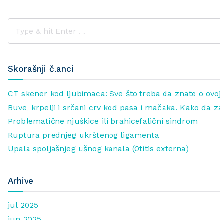
Skorašnji članci
CT skener kod ljubimaca: Sve što treba da znate o ovoj
Buve, krpelji i srčani crv kod pasa i mačaka. Kako da z
Problematične njuškice ili brahicefalični sindrom
Ruptura prednjeg ukrštenog ligamenta
Upala spoljašnjeg ušnog kanala (Otitis externa)
Arhive
jul 2025
jun 2025