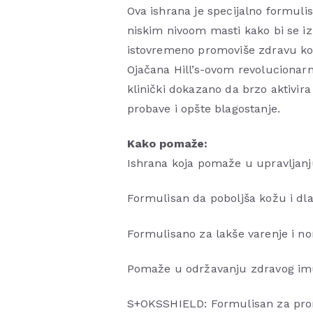
Ova ishrana je specijalno formuli
niskim nivoom masti kako bi se iz
istovremeno promoviše zdravu kožu
Ojačana Hill’s-ovom revoluciona
klinički dokazano da brzo aktivir
probave i opšte blagostanje.
Kako pomaže:
Ishrana koja pomaže u upravljanju
Formulisan da poboljša kožu i dl
Formulisano za lakše varenje i nor
Pomaže u održavanju zdravog im
S+OKSSHIELD: Formulisan za prom