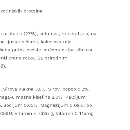
votinjskih proteina.
h proteina (27%), celuloza, minerali, sojino
vena ljuska pekana, kokosovo ulje,
šena pulpa cvekle, sušena pulpa citrusa,
menti crane rotke. Sa prirodnim
i).
, Sirova vlakna 3,8%, Sirovi pepeo 5,2%,
ega-6 masne kiseline 2,0%, Kalcijum
5%, Sodijum 0,65%, Magnezijum 0,09%; po
 736IU, Vitamin E 733mg, Vitamin C 115mg,