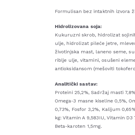
Formulisan bez intaktnih izvora ži
Hidrolizovana soja:
Kukuruzni skrob, hidrolizat sojini
ulje, hidrolizat pileće jetre, mle
životinjska mast, laneno seme, su
riblje ulje, vitamini, osušeni ele
antioksidansom (mešoviti tokoferol
Analitički sastav:
Proteini 25,2%, Sadržaj masti 7,8%
Omega-3 masne kiseline 0,5%, Om
0,73%, Fosfor 3,2%, Kalijum 0,6
kg: Vitamin A 9,583IU, Vitamin D3
Beta-karoten 1,5mg.