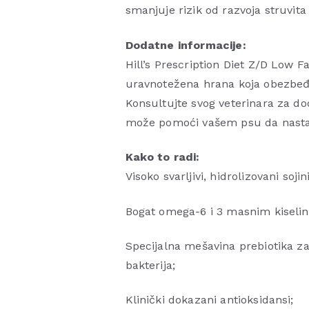
smanjuje rizik od razvoja struvita 
Dodatne informacije:
Hill’s Prescription Diet Z/D Low 
uravnotežena hrana koja obezbeđ
Konsultujte svog veterinara za d
može pomoći vašem psu da nastav
Kako to radi:
Visoko svarljivi, hidrolizovani soji
Bogat omega-6 i 3 masnim kiselina
Specijalna mešavina prebiotika za
bakterija;
Klinički dokazani antioksidansi;