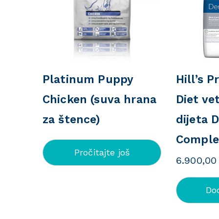
Platinum Puppy
Hill’s P
Chicken (suva hrana
Diet ve
za štence)
dijeta 
Comple
Pročitajte još
6.900,0
Do