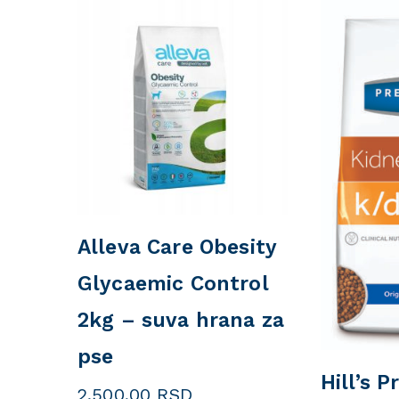
Alleva Care Obesity
Glycaemic Control
2kg – suva hrana za
pse
Hill’s P
2.500,00
RSD