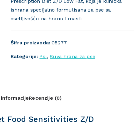
Prescription Diet Z/D Low Fat, koja je klinička
ishrana specijalno formulisana za pse sa
osetljivošću na hranu i masti.
Šifra proizvoda:
05277
Kategorije:
Psi
,
Suva hrana za pse
informacije
Recenzije (0)
et Food Sensitivities Z/D