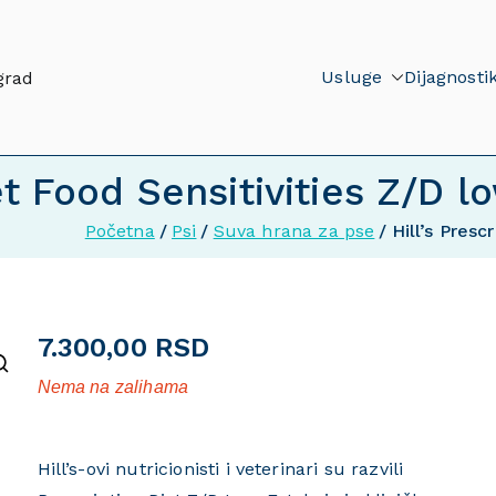
Usluge
Dijagnosti
grad
et Food Sensitivities Z/D l
Početna
Psi
Suva hrana za pse
Hill’s Presc
7.300,00
RSD
Nema na zalihama
Hill’s-ovi nutricionisti i veterinari su razvili