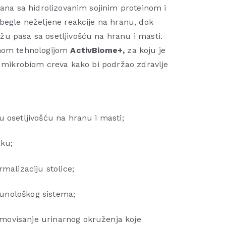
sana sa hidrolizovanim sojinim proteinom i
begle neželjene reakcije na hranu, dok
 pasa sa osetljivošću na hranu i masti.
rnom tehnologijom
ActivBiome+,
za koju je
a mikrobiom creva kako bi podržao zdravlje
 osetljivošću na hranu i masti;
aku;
malizaciju stolice;
unološkog sistema;
ovisanje urinarnog okruženja koje