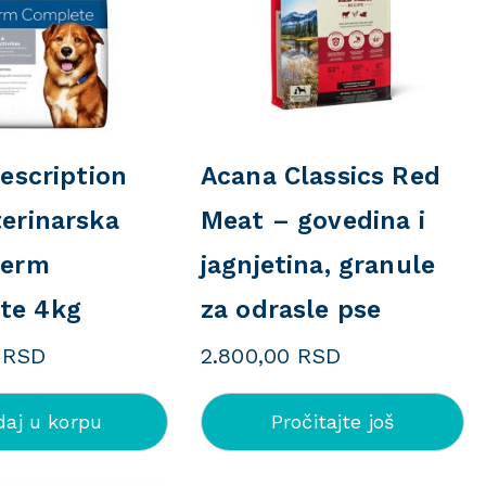
rescription
Acana Classics Red
terinarska
Meat – govedina i
Derm
jagnjetina, granule
te 4kg
za odrasle pse
0
RSD
2.800,00
RSD
daj u korpu
Pročitajte još