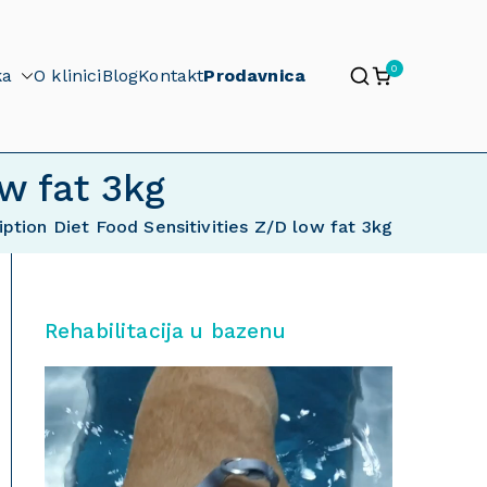
0
ka
O klinici
Blog
Kontakt
Prodavnica
ow fat 3kg
ription Diet Food Sensitivities Z/D low fat 3kg
Rehabilitacija u bazenu
P
r
e
g