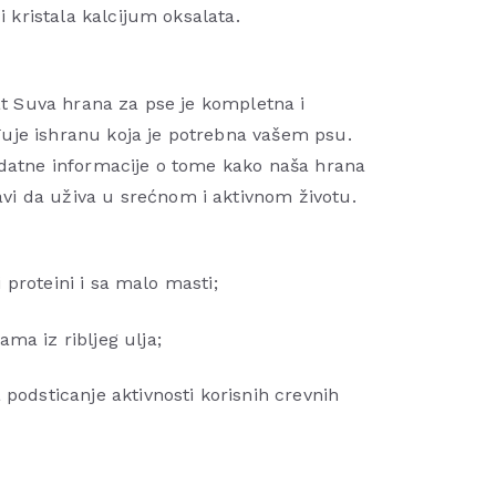
i kristala kalcijum oksalata.
Fat Suva hrana za pse je kompletna i
uje ishranu koja je potrebna vašem psu.
odatne informacije o tome kako naša hrana
i da uživa u srećnom i aktivnom životu.
ni proteini i sa malo masti;
ma iz ribljeg ulja;
 podsticanje aktivnosti korisnih crevnih