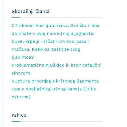
Skorašnji članci
CT skener kod ljubimaca: Sve što treba
da znate o ovoj naprednoj dijagnostici
Buve, krpelji i srčani crv kod pasa i
mačaka. Kako da zaštitite svog
ljubimca?
Problematične njuškice ili brahicefalični
sindrom
Ruptura prednjeg ukrštenog ligamenta
Upala spoljašnjeg ušnog kanala (Otitis
externa)
Arhive