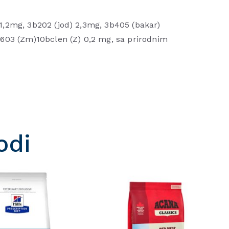
 91,2mg, 3b202 (jod) 2,3mg, 3b405 (bakar)
603 (Zm)10bclen (Z) 0,2 mg, sa prirodnim
odi