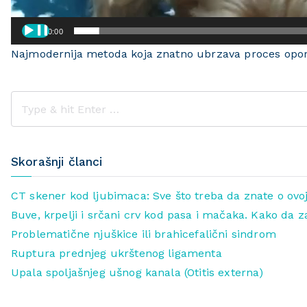
00:00
Najmodernija metoda koja znatno ubrzava proces opo
Skorašnji članci
CT skener kod ljubimaca: Sve što treba da znate o ovoj
Buve, krpelji i srčani crv kod pasa i mačaka. Kako da z
Problematične njuškice ili brahicefalični sindrom
Ruptura prednjeg ukrštenog ligamenta
Upala spoljašnjeg ušnog kanala (Otitis externa)