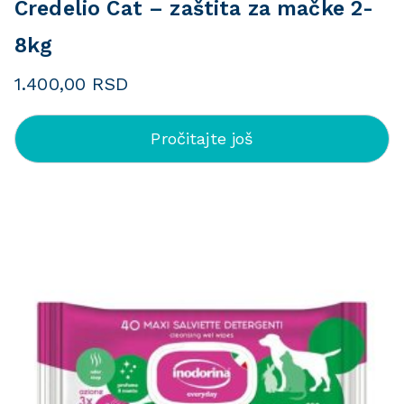
Credelio Cat – zaštita za mačke 2-
8kg
1.400,00
RSD
Pročitajte još