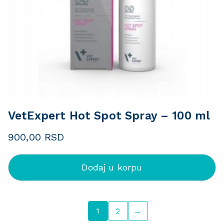
VetExpert Hot Spot Spray – 100 ml
900,00
RSD
Dodaj u korpu
1
2
→