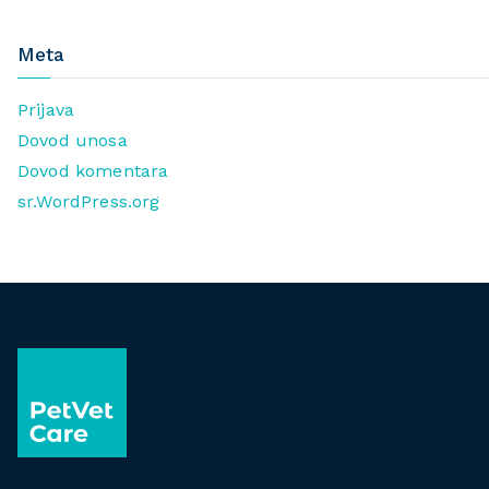
Meta
Prijava
Dovod unosa
Dovod komentara
sr.WordPress.org