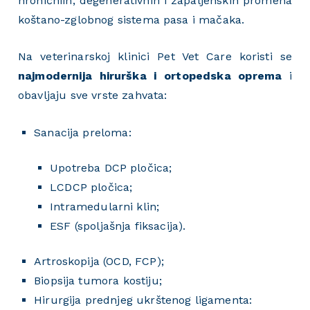
hroničniih, degenerativnih i zapaljenskih promena
koštano-zglobnog sistema pasa i mačaka.
Na veterinarskoj klinici Pet Vet Care koristi se
najmodernija hirurška i ortopedska oprema
i
obavljaju sve vrste zahvata:
Sanacija preloma:
Upotreba DCP pločica;
LCDCP pločica;
Intramedularni klin;
ESF (spoljašnja fiksacija).
Artroskopija (OCD, FCP);
Biopsija tumora kostiju;
Hirurgija prednjeg ukrštenog ligamenta: