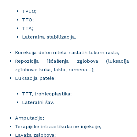
TPLO;
TTO;
TTA;
Lateralna stabilizacija.
Korekcija deformiteta nastalih tokom rasta;
Repozicija iščašenja zglobova (luksacija
zglobova: kuka, lakta, ramena…);
Luksacija patele:
TTT, trohleoplastika;
Lateralni šav.
Amputacije;
Terapijske intraartikularne injekcije;
Lavaža zglobova;